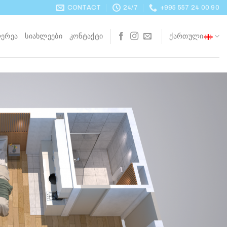
CONTACT
24/7
+995 557 24 00 90
ᲔᲠᲔᲐ
ᲡᲘᲐᲮᲚᲔᲔᲑᲘ
ᲙᲝᲜᲢᲐᲥᲢᲘ
ᲥᲐᲠᲗᲣᲚᲘ