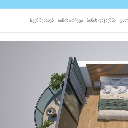
ᲩᲕᲔᲜ ᲨᲔᲡᲐᲮᲔᲑ
ᲑᲘᲜᲘᲡ ᲐᲠᲩᲔᲕᲐ
ᲑᲘᲜᲘᲡ ᲓᲐᲯᲐᲕᲨᲜᲐ
ᲒᲐᲚ